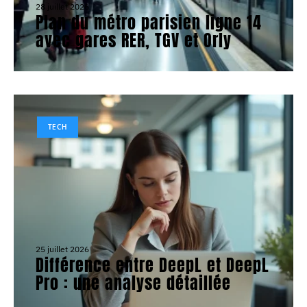
28 juillet 2026
Plan du métro parisien ligne 14
avec gares RER, TGV et Orly
TECH
25 juillet 2026
Différence entre DeepL et DeepL
Pro : une analyse détaillée