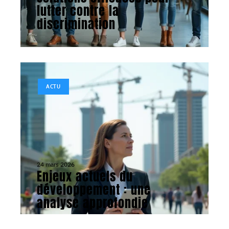
lutter contre la
discrimination
ACTU
24 mars 2026
Enjeux actuels du
développement : une
analyse approfondie