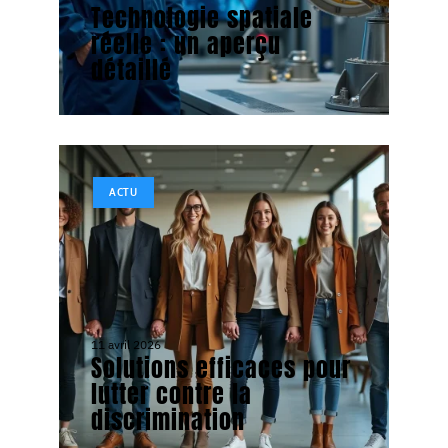
Technologie spatiale
réelle : un aperçu
détaillé
ACTU
11 avril 2026
Solutions efficaces pour
lutter contre la
discrimination