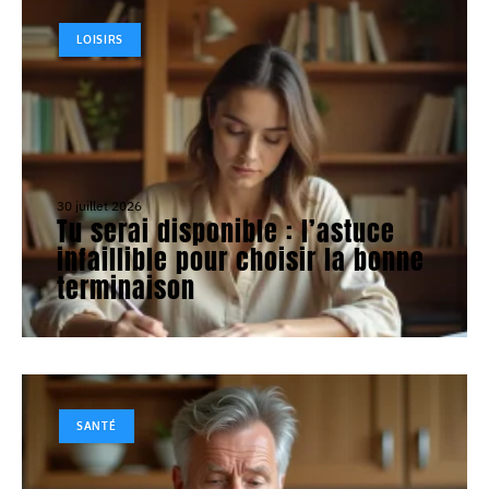
LOISIRS
30 juillet 2026
Tu serai disponible : l’astuce
infaillible pour choisir la bonne
terminaison
SANTÉ