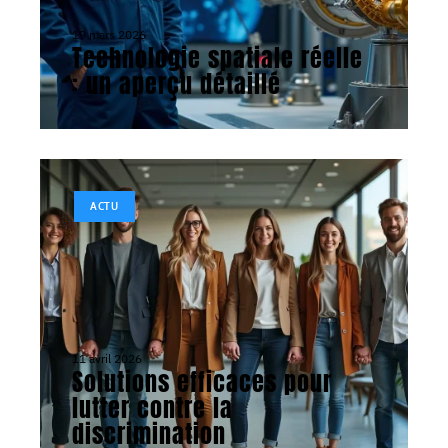
19 mars 2026
Technologie spatiale réelle
: un aperçu détaillé
ACTU
11 avril 2026
Solutions efficaces pour
lutter contre la
discrimination