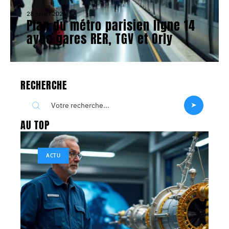
28 juillet 2026
Plan du métro parisien ligne 14
avec gares RER, TGV et Orly
RECHERCHE
AU TOP
ACTU