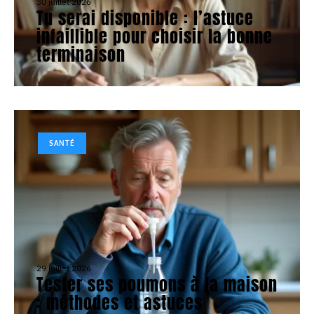
30 juillet 2026
Tu serai disponible : l’astuce
infaillible pour choisir la bonne
terminaison
SANTÉ
29 juillet 2026
Tester ses poumons à la maison
: méthodes et astuces