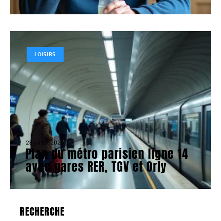
LOISIRS
28 juillet 2026
Plan du métro parisien ligne 14
avec gares RER, TGV et Orly
RECHERCHE