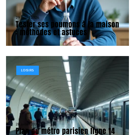
29 juillet 2026
Tester ses poumons à la maison
: méthodes et astuces
LOISIRS
28 juillet 2026
Plan du métro parisien ligne 14