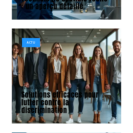
: un aperçu détaillé
ACTU
11 avril 2026
Solutions efficaces pour
lutter contre la
discrimination