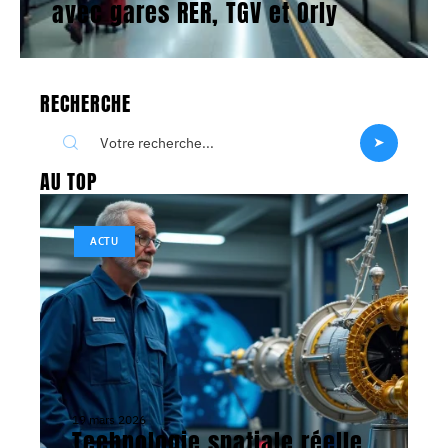
avec gares RER, TGV et Orly
RECHERCHE
AU TOP
ACTU
19 mars 2026
Technologie spatiale réelle