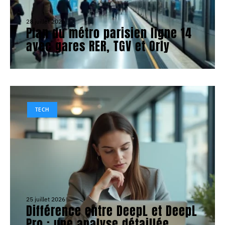
28 juillet 2026
Plan du métro parisien ligne 14
avec gares RER, TGV et Orly
TECH
25 juillet 2026
Différence entre DeepL et DeepL
Pro : une analyse détaillée