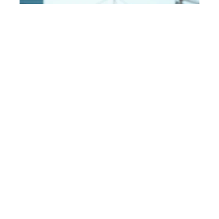
ACTU
24 mars 2026
Enjeux actuels du
développement : une
analyse approfondie