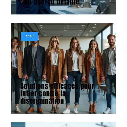
: un aperçu détaillé
ACTU
11 avril 2026
Solutions efficaces pour
lutter contre la
discrimination