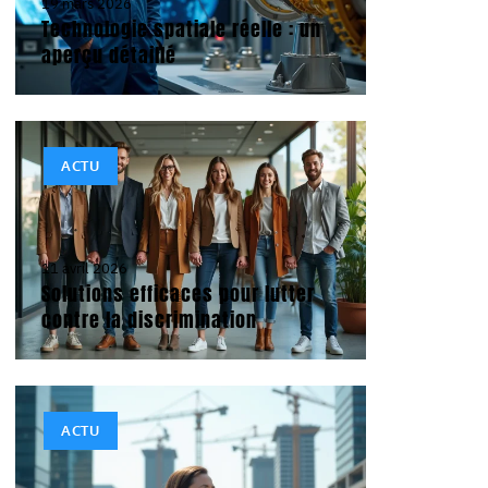
19 mars 2026
Technologie spatiale réelle : un
aperçu détaillé
ACTU
11 avril 2026
Solutions efficaces pour lutter
contre la discrimination
ACTU