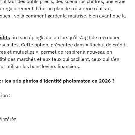
 il faut des outils précis, des scénarios chiffrés, une vraie
 régulièrement, bâtir un plan de trésorerie réaliste,
risques : voilà comment garder la maîtrise, bien avant que la
édits
tire son épingle du jeu lorsqu’il s’agit de regrouper
nsualités. Cette option, présentée dans « Rachat de crédit :
nces et mutuelles », permet de respirer à nouveau en
ité des marchés et aux taux qui oscillent, ceux qui s’en
t utiliser les bons leviers financiers.
er les prix photos d'identité photomaton en 2026 ?
tion :
’intérêt