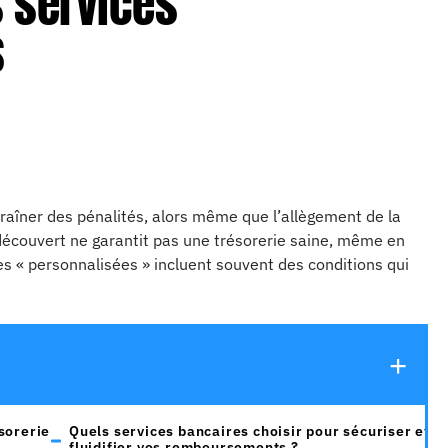
 services
s
aîner des pénalités, alors même que l’allègement de la
écouvert ne garantit pas une trésorerie saine, même en
tes « personnalisées » incluent souvent des conditions qui
sorerie
Quels services bancaires choisir pour sécuriser et
fluidifier vos remboursements ?