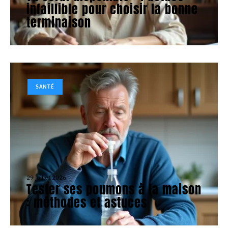
infaillible pour choisir la bonne
terminaison
SANTÉ
29 juillet 2026
Tester ses poumons à la maison
: méthodes et astuces