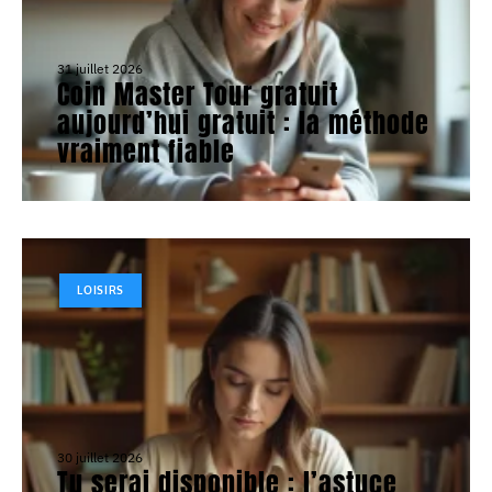
31 juillet 2026
Coin Master Tour gratuit
aujourd’hui gratuit : la méthode
vraiment fiable
LOISIRS
30 juillet 2026
Tu serai disponible : l’astuce