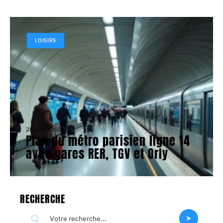
LOISIRS
28 juillet 2026
Plan du métro parisien ligne 14
avec gares RER, TGV et Orly
RECHERCHE