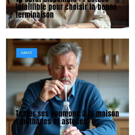
infaillible pour choisir la bonne
terminaison
SANTÉ
29 juillet 2026
Tester ses poumons à la maison
: méthodes et astuces