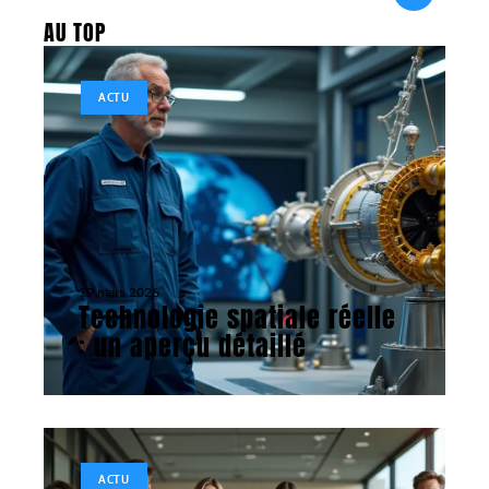
AU TOP
ACTU
19 mars 2026
Technologie spatiale réelle
: un aperçu détaillé
ACTU