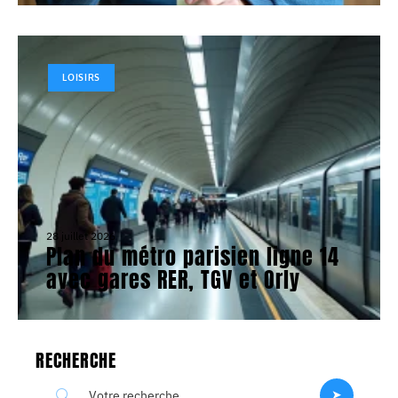
LOISIRS
28 juillet 2026
Plan du métro parisien ligne 14
avec gares RER, TGV et Orly
RECHERCHE