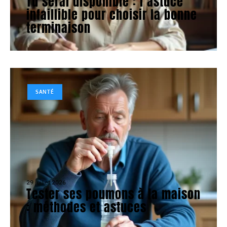
Tu serai disponible : l’astuce
infaillible pour choisir la bonne
terminaison
SANTÉ
29 juillet 2026
Tester ses poumons à la maison
: méthodes et astuces