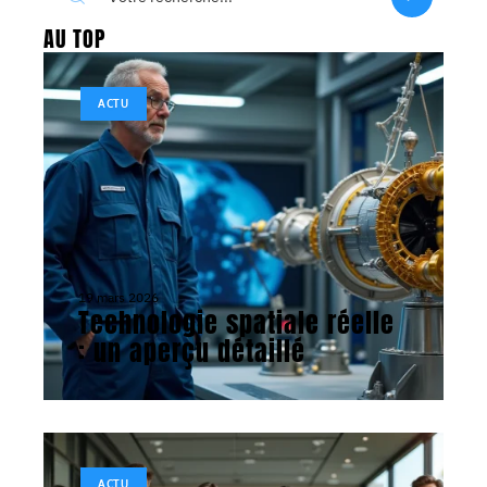
AU TOP
ACTU
19 mars 2026
Technologie spatiale réelle
: un aperçu détaillé
ACTU