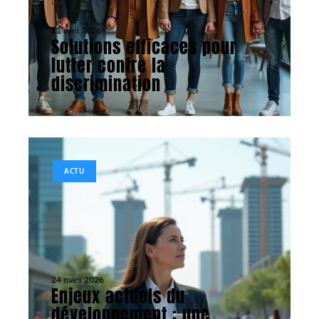
11 avril 2026
Solutions efficaces pour
lutter contre la
discrimination
ACTU
24 mars 2026
Enjeux actuels du
développement : une