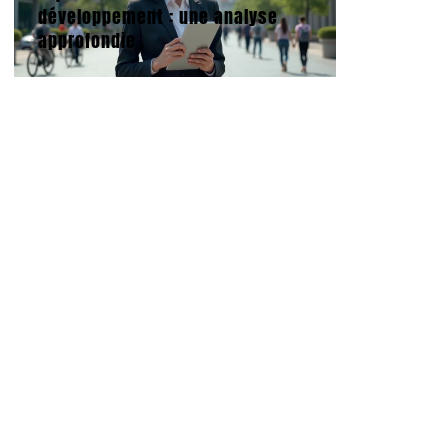
développement : une analyse
approfondie