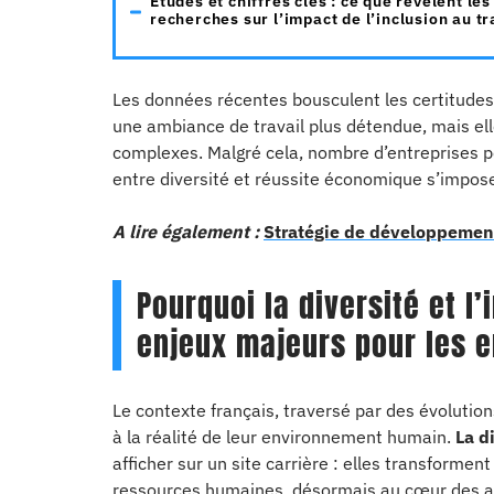
Études et chiffres clés : ce que révèlent les
recherches sur l’impact de l’inclusion au tr
Les données récentes bousculent les certitudes
une ambiance de travail plus détendue, mais ell
complexes. Malgré cela, nombre d’entreprises per
entre diversité et réussite économique s’impose
A lire également :
Stratégie de développement
Pourquoi la diversité et l
enjeux majeurs pour les e
Le contexte français, traversé par des évolution
à la réalité de leur environnement humain.
La d
afficher sur un site carrière : elles transforment
ressources humaines, désormais au cœur des at