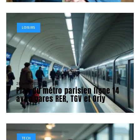
LOISIRS
28 juillet 2026
Plan du métro parisien ligne 14
avec gares RER, TGV et Orly
TECH