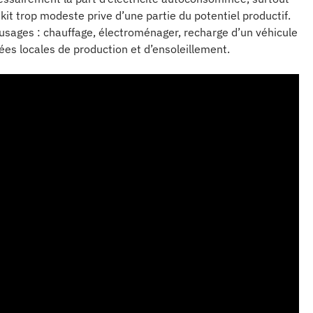
n kit trop modeste prive d’une partie du potentiel productif.
 usages : chauffage, électroménager, recharge d’un véhicule
es locales de production et d’ensoleillement.