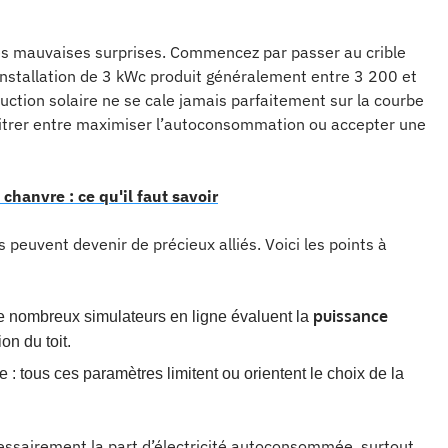
les mauvaises surprises. Commencez par passer au crible
nstallation de 3 kWc produit généralement entre 3 200 et
ction solaire ne se cale jamais parfaitement sur la courbe
bitrer entre maximiser l’autoconsommation ou accepter une
chanvre : ce qu'il faut savoir
 peuvent devenir de précieux alliés. Voici les points à
puissance
e nombreux simulateurs en ligne évaluent la
on du toit.
le : tous ces paramètres limitent ou orientent le choix de la
essairement la part d’électricité autoconsommée, surtout