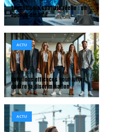
19 mars 2026
Technologie spatiale réelle : un
aperçu détaillé
ACTU
11 avril 2026
Solutions efficaces pour lutter
contre la discrimination
ACTU