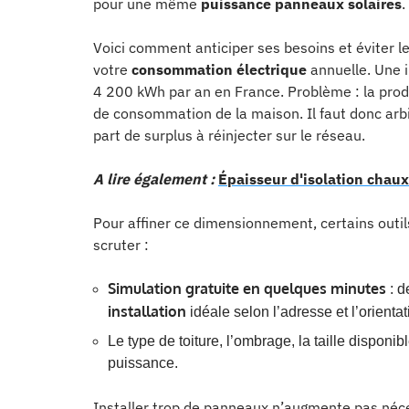
pour une même
puissance panneaux solaires
.
Voici comment anticiper ses besoins et éviter 
votre
consommation électrique
annuelle. Une i
4 200 kWh par an en France. Problème : la produ
de consommation de la maison. Il faut donc ar
part de surplus à réinjecter sur le réseau.
A lire également :
Épaisseur d'isolation chaux 
Pour affiner ce dimensionnement, certains outils
scruter :
Simulation gratuite en quelques minutes
: d
installation
idéale selon l’adresse et l’orientati
Le type de toiture, l’ombrage, la taille disponib
puissance.
Installer trop de panneaux n’augmente pas néc