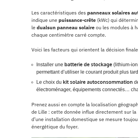
Les caractéristiques des
panneaux solaires a
indique une
puissance-crête
(kWc) qui détermi
le
dualsun panneau solaire
ou les modules à ha
chaque centimètre carré compte.
Voici les facteurs qui orientent la décision finale
batterie de stockage
Installer une
(lithium-io
permettant d’utiliser le courant produit plus ta
kit solaire autoconsommation
Le choix du
dé
électroménager, équipements connectés… cha
Prenez aussi en compte la localisation géographi
de Lille : cette donnée influe directement sur l
d’une installation domestique se mesure toujours
énergétique du foyer.