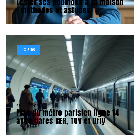
Tester ses poumons à la maison
: méthodes et astuces
LOISIRS
28 juillet 2026
Plan du métro parisien ligne 14
avec gares RER, TGV et Orly